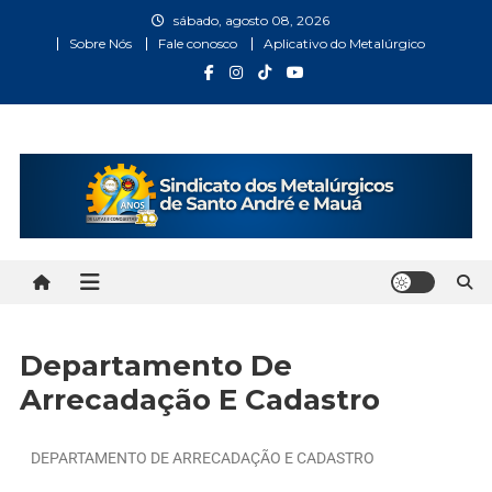
sábado, agosto 08, 2026
Sobre Nós
Fale conosco
Aplicativo do Metalúrgico
Metalúrgicos Santo André
Bem vindo ao Site do Sindicato dos Metalúrgicos Santo
André e Mauá
e Mauá
Departamento De
Arrecadação E Cadastro
DEPARTAMENTO DE ARRECADAÇÃO E CADASTRO