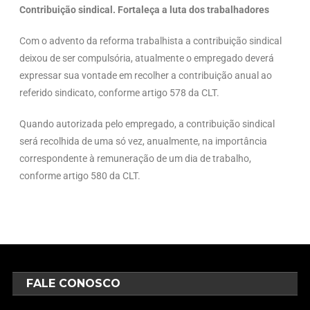
Contribuição sindical. Fortaleça a luta dos trabalhadores
Com o advento da reforma trabalhista a contribuição sindical
deixou de ser compulsória, atualmente o empregado deverá
expressar sua vontade em recolher a contribuição anual ao
referido sindicato, conforme artigo 578 da CLT.
Quando autorizada pelo empregado, a contribuição sindical
será recolhida de uma só vez, anualmente, na importância
correspondente à remuneração de um dia de trabalho,
conforme artigo 580 da CLT.
FALE CONOSCO