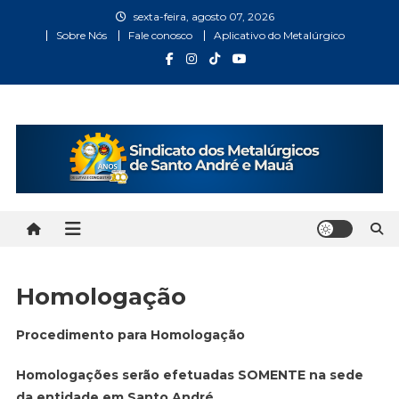
Skip
sexta-feira, agosto 07, 2026
to
Sobre Nós
Fale conosco
Aplicativo do Metalúrgico
content
Metalúrgicos Santo André
Bem vindo ao Site do Sindicato dos Metalúrgicos Santo
André e Mauá
e Mauá
Homologação
Procedimento para Homologação
Homologações serão efetuadas SOMENTE na sede
da entidade em Santo André