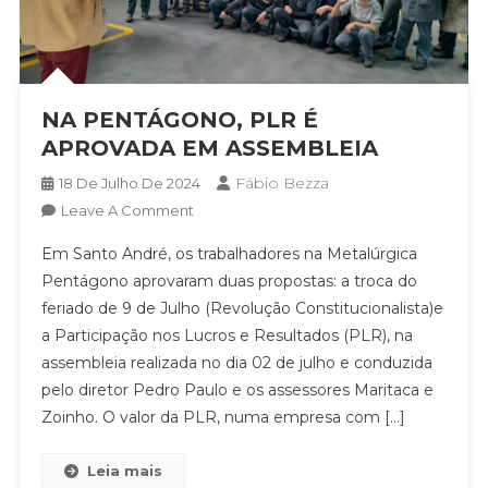
NA PENTÁGONO, PLR É
APROVADA EM ASSEMBLEIA
Fábio Bezza
18 De Julho De 2024
On
Leave A Comment
NA
Em Santo André, os trabalhadores na Metalúrgica
PENTÁGONO,
Pentágono aprovaram duas propostas: a troca do
PLR
feriado de 9 de Julho (Revolução Constitucionalista)e
É
a Participação nos Lucros e Resultados (PLR), na
APROVADA
EM
assembleia realizada no dia 02 de julho e conduzida
ASSEMBLEIA
pelo diretor Pedro Paulo e os assessores Maritaca e
Zoinho. O valor da PLR, numa empresa com […]
Leia mais