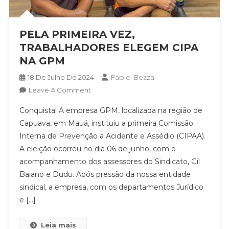
PELA PRIMEIRA VEZ,
TRABALHADORES ELEGEM CIPA
NA GPM
Fábio Bezza
18 De Julho De 2024
On
Leave A Comment
PELA
Conquista! A empresa GPM, localizada na região de
PRIMEIRA
Capuava, em Mauá, instituiu a primeira Comissão
VEZ,
Interna de Prevenção a Acidente e Assédio (CIPAA).
TRABALHADORES
A eleição ocorreu no dia 06 de junho, com o
ELEGEM
CIPA
acompanhamento dos assessores do Sindicato, Gil
NA
Baiano e Dudu. Após pressão da nossa entidade
GPM
sindical, a empresa, com os departamentos Jurídico
e […]
Leia mais