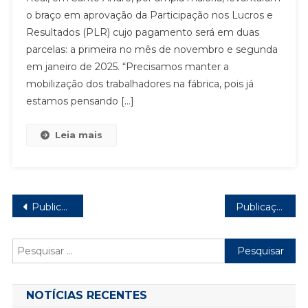
PLR
o braço em aprovação da Participação nos Lucros e
NA
Resultados (PLR) cujo pagamento será em duas
REFRIGERAÇÃO
REAL
parcelas: a primeira no mês de novembro e segunda
em janeiro de 2025. “Precisamos manter a
mobilização dos trabalhadores na fábrica, pois já
estamos pensando […]
Leia mais
Navegação
Publicações mais antigas
Publicações mais novas
por
Pesquisar
posts
por:
NOTÍCIAS RECENTES