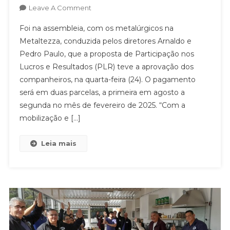
On
Leave A Comment
NA
Foi na assembleia, com os metalúrgicos na
METALTEZZA,
Metaltezza, conduzida pelos diretores Arnaldo e
TRABALHADORES
Pedro Paulo, que a proposta de Participação nos
APROVAM
Lucros e Resultados (PLR) teve a aprovação dos
PLR
companheiros, na quarta-feira (24). O pagamento
será em duas parcelas, a primeira em agosto a
segunda no mês de fevereiro de 2025. “Com a
mobilização e […]
Leia mais