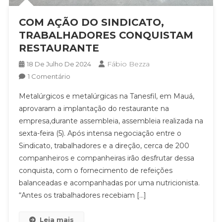
COM AÇÃO DO SINDICATO,
TRABALHADORES CONQUISTAM
RESTAURANTE
Fábio Bezza
18 De Julho De 2024
Em
1 Comentário
COM
Metalúrgicos e metalúrgicas na Tanesfil, em Mauá,
AÇÃO
aprovaram a implantação do restaurante na
DO
empresa,durante assembleia, assembleia realizada na
SINDICATO,
sexta-feira (5). Após intensa negociação entre o
TRABALHADORES
CONQUISTAM
Sindicato, trabalhadores e a direção, cerca de 200
RESTAURANTE
companheiros e companheiras irão desfrutar dessa
conquista, com o fornecimento de refeições
balanceadas e acompanhadas por uma nutricionista.
“Antes os trabalhadores recebiam […]
Leia mais