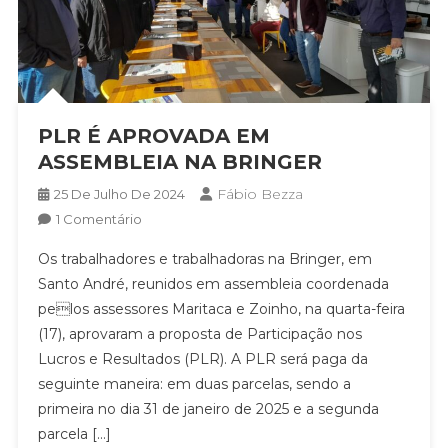
PLR É APROVADA EM
ASSEMBLEIA NA BRINGER
Fábio Bezza
25 De Julho De 2024
Em
1 Comentário
PLR
Os trabalhadores e trabalhadoras na Bringer, em
É
Santo André, reunidos em assembleia coordenada
APROVADA
pelos assessores Maritaca e Zoinho, na quarta-feira
EM
(17), aprovaram a proposta de Participação nos
ASSEMBLEIA
NA
Lucros e Resultados (PLR). A PLR será paga da
BRINGER
seguinte maneira: em duas parcelas, sendo a
primeira no dia 31 de janeiro de 2025 e a segunda
parcela […]