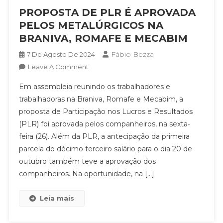
PROPOSTA DE PLR É APROVADA
PELOS METALÚRGICOS NA
BRANIVA, ROMAFE E MECABIM
Fábio Bezza
7 De Agosto De 2024
On
Leave A Comment
PROPOSTA
Em assembleia reunindo os trabalhadores e
DE
trabalhadoras na Braniva, Romafe e Mecabim, a
PLR
proposta de Participação nos Lucros e Resultados
É
(PLR) foi aprovada pelos companheiros, na sexta-
APROVADA
PELOS
feira (26). Além da PLR, a antecipação da primeira
METALÚRGICOS
parcela do décimo terceiro salário para o dia 20 de
NA
outubro também teve a aprovação dos
BRANIVA,
companheiros. Na oportunidade, na […]
ROMAFE
E
Leia mais
MECABIM