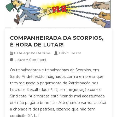
COMPANHEIRADA DA SCORPIOS,
É HORA DE LUTAR!
Fábio Bezza
8 De Agosto De 2024
On
Leave A Comment
COMPANHEIRADA
Os trabalhadores e trabalhadoras da Scorpios, em
DA
Santo André, estão indignados com a empresa que
SCORPIOS,
tem recusado o pagamento da Participação nos
É
Lucros e Resultados (PLR), em negociação com o
HORA
DE
Sindicato. “A empresa está ficando mal acostumada
LUTAR!
em não pagar o benefício. Até quando vamos aceitar
a choradeira dos patrões, dizendo que não tem
condições?”, […]