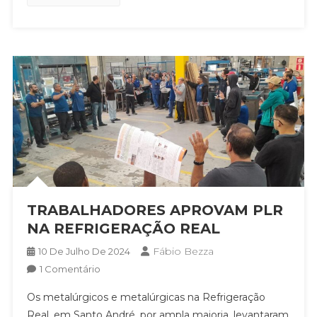
TRABALHADORES APROVAM PLR
NA REFRIGERAÇÃO REAL
Fábio Bezza
10 De Julho De 2024
Em
1 Comentário
TRABALHADORES
Os metalúrgicos e metalúrgicas na Refrigeração
APROVAM
Real, em Santo André, por ampla maioria, levantaram