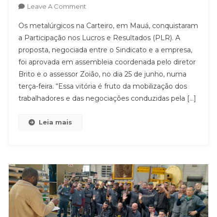
On
Leave A Comment
TRABALHADORES
Os metalúrgicos na Carteiro, em Mauá, conquistaram
APROVAM
a Participação nos Lucros e Resultados (PLR). A
PLR
proposta, negociada entre o Sindicato e a empresa,
NA
foi aprovada em assembleia coordenada pelo diretor
CARTEIRO
Brito e o assessor Zoião, no dia 25 de junho, numa
terça-feira. “Essa vitória é fruto da mobilização dos
trabalhadores e das negociações conduzidas pela […]
Leia mais