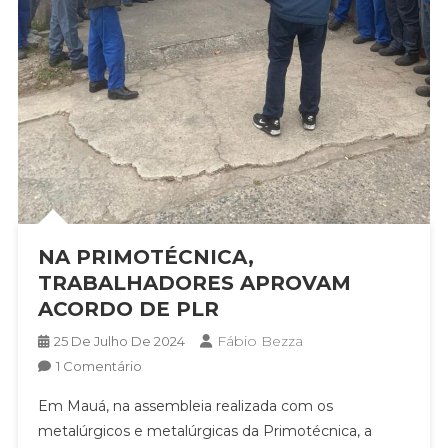
NA PRIMOTÉCNICA,
TRABALHADORES APROVAM
ACORDO DE PLR
Fábio Bezza
25 De Julho De 2024
Em
1 Comentário
NA
Em Mauá, na assembleia realizada com os
PRIMOTÉCNICA,
metalúrgicos e metalúrgicas da Primotécnica, a
TRABALHADORES