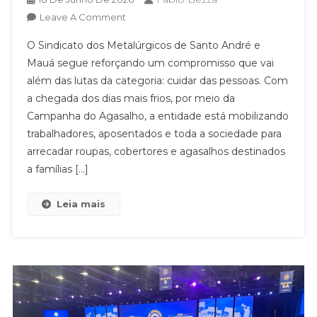
On
Leave A Comment
CAMPANHA
O Sindicato dos Metalúrgicos de Santo André e
DO
Mauá segue reforçando um compromisso que vai
AGASALHO
além das lutas da categoria: cuidar das pessoas. Com
MOBILIZA
a chegada dos dias mais frios, por meio da
SOLIDARIEDADE
PARA
Campanha do Agasalho, a entidade está mobilizando
AQUECER
trabalhadores, aposentados e toda a sociedade para
VIDAS
arrecadar roupas, cobertores e agasalhos destinados
NESTE
a famílias […]
INVERNO
Leia mais