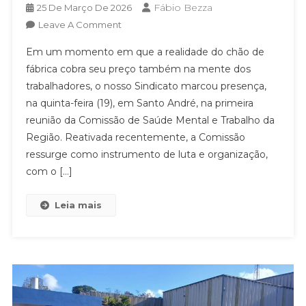
Fábio Bezza
25 De Março De 2026
On
Leave A Comment
CONTRA
Em um momento em que a realidade do chão de
O
fábrica cobra seu preço também na mente dos
ADOECIMENTO:
trabalhadores, o nosso Sindicato marcou presença,
SINDICATO
na quinta-feira (19), em Santo André, na primeira
PARTICIPA
DA
reunião da Comissão de Saúde Mental e Trabalho da
RETOMADA
Região. Reativada recentemente, a Comissão
DA
ressurge como instrumento de luta e organização,
COMISSÃO
com o […]
DE
SAÚDE
Leia mais
MENTAL