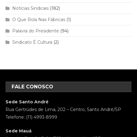
Notícias Sindicais
(182)
O Que Rola Nas Fábricas
(1)
Palavra do Presidente
(94)
Sindicato É Cultura
(2)
FALE CONOSCO
Sede Santo André
Rua Gertrúdes de Lima, 202 – Centro, Santo André/SP
Telefone: (11) 4993-8999
Sede Mauá