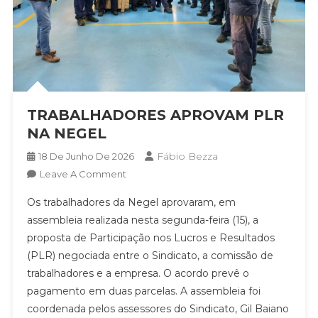
TRABALHADORES APROVAM PLR
NA NEGEL
Fábio Bezza
18 De Junho De 2026
On
Leave A Comment
TRABALHADORES
Os trabalhadores da Negel aprovaram, em
APROVAM
assembleia realizada nesta segunda-feira (15), a
PLR
proposta de Participação nos Lucros e Resultados
NA
(PLR) negociada entre o Sindicato, a comissão de
NEGEL
trabalhadores e a empresa. O acordo prevê o
pagamento em duas parcelas. A assembleia foi
coordenada pelos assessores do Sindicato, Gil Baiano