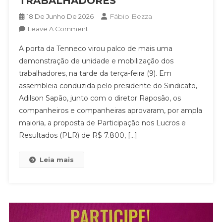
TRABALHADORES
Fábio Bezza
18 De Junho De 2026
On
Leave A Comment
PLR
A porta da Tenneco virou palco de mais uma
APROVADA
demonstração de unidade e mobilização dos
NA
trabalhadores, na tarde da terça-feira (9). Em
TENECO:
assembleia conduzida pelo presidente do Sindicato,
CONQUISTA
DE
Adilson Sapão, junto com o diretor Raposão, os
R$
companheiros e companheiras aprovaram, por ampla
7.800
maioria, a proposta de Participação nos Lucros e
REFORÇA
Resultados (PLR) de R$ 7.800, […]
A
ORGANIZAÇÃO
Leia mais
DOS
TRABALHADORES