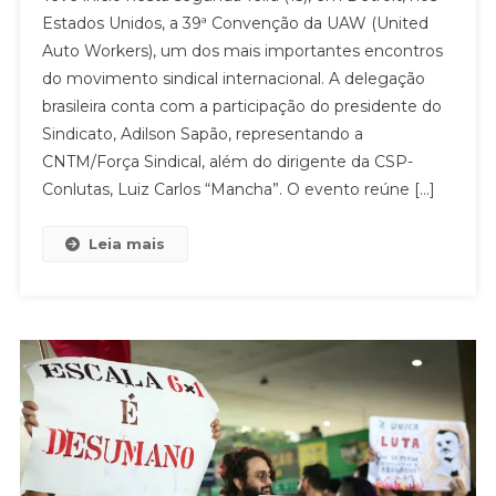
REPRESENTA
Estados Unidos, a 39ª Convenção da UAW (United
A
Auto Workers), um dos mais importantes encontros
CNTM/FORÇA
do movimento sindical internacional. A delegação
SINDICAL
EM
brasileira conta com a participação do presidente do
CONVENÇÃO
Sindicato, Adilson Sapão, representando a
DOS
CNTM/Força Sindical, além do dirigente da CSP-
TRABALHADORES
Conlutas, Luiz Carlos “Mancha”. O evento reúne […]
NOS
EUA
Leia mais