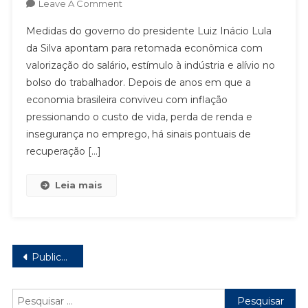
On
Leave A Comment
SAPÃO:
Medidas do governo do presidente Luiz Inácio Lula
O
da Silva apontam para retomada econômica com
BRASIL
valorização do salário, estímulo à indústria e alívio no
VOLTA
bolso do trabalhador. Depois de anos em que a
A
OLHAR
economia brasileira conviveu com inflação
PARA
pressionando o custo de vida, perda de renda e
QUEM
insegurança no emprego, há sinais pontuais de
TRABALHA
recuperação […]
Leia mais
Navegação
Publicações mais antigas
por
Pesquisar