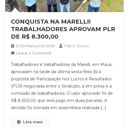
CONQUISTA NA MARELLI!
TRABALHADORES APROVAM PLR
DE R$ 8.300,00
Fábio Bezza
12 De Março De 2026
On
Leave A Comment
CONQUISTA
Trabalhadores e trabalhadoras da Marelli, em Mauá,
NA
aprovaram na tarde da última sexta-feira (6) a
MARELLI!
proposta de Participação nos Lucros e Resultados
TRABALHADORES
(PLR) negociada entre o Sindicato, a em presa e a
APROVAM
PLR
comissão de trabalhadores. O valor aprovado foi de
DE
R$ 8.300,00 que será pago em duas parcelas. A
R$
decisão foi tomada em assembleia realizada […]
8.300,00
Leia mais