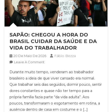
SAPÃO: CHEGOU A HORA DO
BRASIL CUIDAR DA SAÚDE E DA
VIDA DO TRABALHADOR
Fábio Bezza
20 De Maio De 2026
On
Leave A Comment
SAPÃO:
Durante muito tempo, venderam ao trabalhador
CHEGOU
brasileiro a ideia de que viver cansado era normal.
A
Que trabalhar seis dias seguidos, dormir pouco, sentir
HORA
dores constantes e quase não ter tempo para a
DO
BRASIL
própria família fazia parte “da vida adulta”. Aos
CUIDAR
poucos, transformaram o esgotamento em rotina, a
DA
ausência dentro de casa em costume e o […]