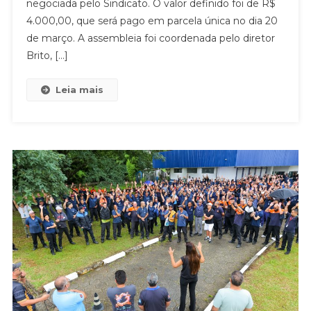
PLR
negociada pelo Sindicato. O valor definido foi de R$
DE
4.000,00, que será pago em parcela única no dia 20
R$
de março. A assembleia foi coordenada pelo diretor
4
Brito, […]
MIL
EM
Leia mais
ASSEMBLEIA