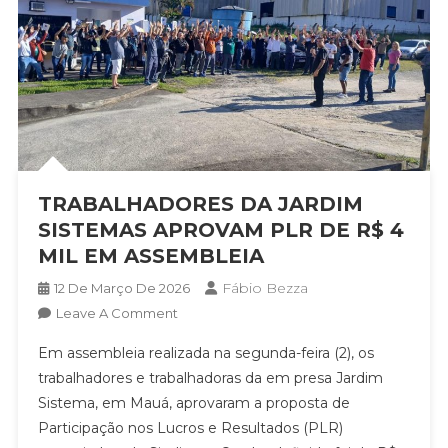
TRABALHADORES DA JARDIM
SISTEMAS APROVAM PLR DE R$ 4
MIL EM ASSEMBLEIA
Fábio Bezza
12 De Março De 2026
On
Leave A Comment
TRABALHADORES
Em assembleia realizada na segunda-feira (2), os
DA
trabalhadores e trabalhadoras da em presa Jardim
JARDIM
Sistema, em Mauá, aprovaram a proposta de
SISTEMAS
Participação nos Lucros e Resultados (PLR)
APROVAM