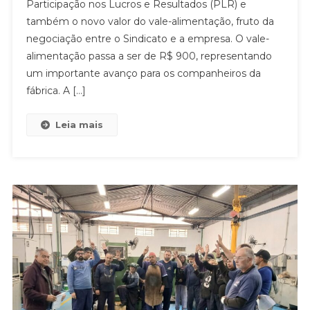
Participação nos Lucros e Resultados (PLR) e
CARLOS
também o novo valor do vale-alimentação, fruto da
APROVAM
PLR
negociação entre o Sindicato e a empresa. O vale-
E
alimentação passa a ser de R$ 900, representando
VALE-
um importante avanço para os companheiros da
ALIMENTAÇÃO
fábrica. A […]
DE
R$
Leia mais
900