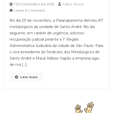
Fábio Bezza
7 De Dezembro De 2022
On
Leave A Comment
PARANAPANEMA:
No dia 29 de novembro, a Paranapanema demitiu 87
SACANAGEM!
metalúrgicos da unidade de Santo André. No dia
APÓS
seguinte, em caráter de urgência, solicitou
DEMITIR
recuperação judicial perante a 1ª Região
87
TRABALHADORES,
Administrativa Judiciária da cidade de São Paulo. Para
EMPRESA
o vice-presidente do Sindicato dos Metalúrgicos de
ENTRA
Santo André e Mauá Adilson Sapão a empresa agiu
COM
de má […]
RECUPERAÇÃO
JUDICIAL
Leia mais