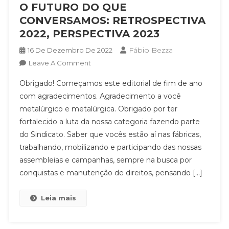
O FUTURO DO QUE
CONVERSAMOS: RETROSPECTIVA
2022, PERSPECTIVA 2023
Fábio Bezza
16 De Dezembro De 2022
On
Leave A Comment
O
Obrigado! Começamos este editorial de fim de ano
FUTURO
com agradecimentos. Agradecimento a você
DO
metalúrgico e metalúrgica. Obrigado por ter
QUE
fortalecido a luta da nossa categoria fazendo parte
CONVERSAMOS:
RETROSPECTIVA
do Sindicato. Saber que vocês estão aí nas fábricas,
2022,
trabalhando, mobilizando e participando das nossas
PERSPECTIVA
assembleias e campanhas, sempre na busca por
2023
conquistas e manutenção de direitos, pensando […]
Leia mais