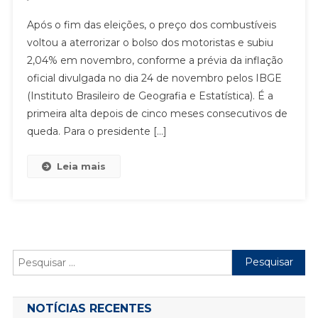
PREÇO
Após o fim das eleições, o preço dos combustíveis
DOS
voltou a aterrorizar o bolso dos motoristas e subiu
COMBUSTÍVEIS
2,04% em novembro, conforme a prévia da inflação
VOLTA
oficial divulgada no dia 24 de novembro pelos IBGE
A
SUBIR
(Instituto Brasileiro de Geografia e Estatística). É a
primeira alta depois de cinco meses consecutivos de
queda. Para o presidente […]
Leia mais
Pesquisar
por:
NOTÍCIAS RECENTES