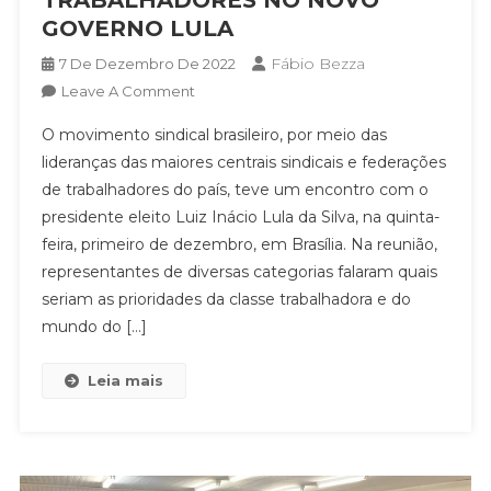
GOVERNO LULA
Fábio Bezza
7 De Dezembro De 2022
On
Leave A Comment
AS
O movimento sindical brasileiro, por meio das
PAUTAS
lideranças das maiores centrais sindicais e federações
DOS
de trabalhadores do país, teve um encontro com o
TRABALHADORES
presidente eleito Luiz Inácio Lula da Silva, na quinta-
NO
NOVO
feira, primeiro de dezembro, em Brasília. Na reunião,
GOVERNO
representantes de diversas categorias falaram quais
LULA
seriam as prioridades da classe trabalhadora e do
mundo do […]
Leia mais