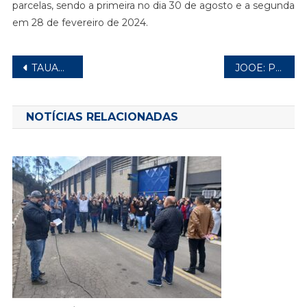
parcelas, sendo a primeira no dia 30 de agosto e a segunda
em 28 de fevereiro de 2024.
Navegação
TAUANA: PROPOSTA DE PLR É APROVADA
JOOE: PLR TEM APROVAÇÃO DOS TRABALHADORES
de
Post
NOTÍCIAS RELACIONADAS