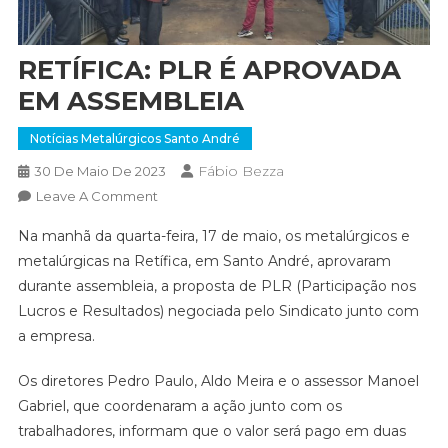
RETÍFICA: PLR É APROVADA
EM ASSEMBLEIA
Notícias Metalúrgicos Santo André
Fábio Bezza
30 De Maio De 2023
On
Leave A Comment
RETÍFICA:
Na manhã da quarta-feira, 17 de maio, os metalúrgicos e
PLR
metalúrgicas na Retífica, em Santo André, aprovaram
É
durante assembleia, a proposta de PLR (Participação nos
APROVADA
Lucros e Resultados) negociada pelo Sindicato junto com
EM
ASSEMBLEIA
a empresa.
Os diretores Pedro Paulo, Aldo Meira e o assessor Manoel
Gabriel, que coordenaram a ação junto com os
trabalhadores, informam que o valor será pago em duas