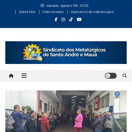
Skip
sábado, agosto 08, 2026
to
Sobre Nós
Fale conosco
Aplicativo do Metalúrgico
content
Metalúrgicos Santo André
Bem vindo ao Site do Sindicato dos Metalúrgicos Santo
André e Mauá
e Mauá