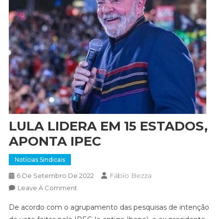
LULA LIDERA EM 15 ESTADOS,
APONTA IPEC
Notícias Sindicais
Fábio Bezza
6 De Setembro De 2022
On
Leave A Comment
LULA
De acordo com o agrupamento das pesquisas de intenção
LIDERA