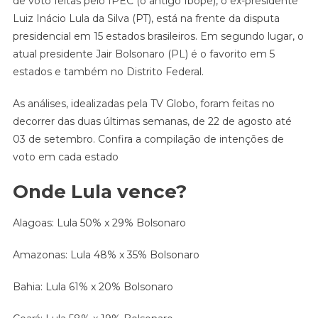
de voto feitas pelo IPEC (o antigo Ibope), o ex-presidente
EM
Luiz Inácio Lula da Silva (PT), está na frente da disputa
15
presidencial em 15 estados brasileiros. Em segundo lugar, o
ESTADOS,
APONTA
atual presidente Jair Bolsonaro (PL) é o favorito em 5
IPEC
estados e também no Distrito Federal.
As análises, idealizadas pela TV Globo, foram feitas no
decorrer das duas últimas semanas, de 22 de agosto até
03 de setembro. Confira a compilação de intenções de
voto em cada estado
Onde Lula vence?
Alagoas: Lula 50% x 29% Bolsonaro
Amazonas: Lula 48% x 35% Bolsonaro
Bahia: Lula 61% x 20% Bolsonaro