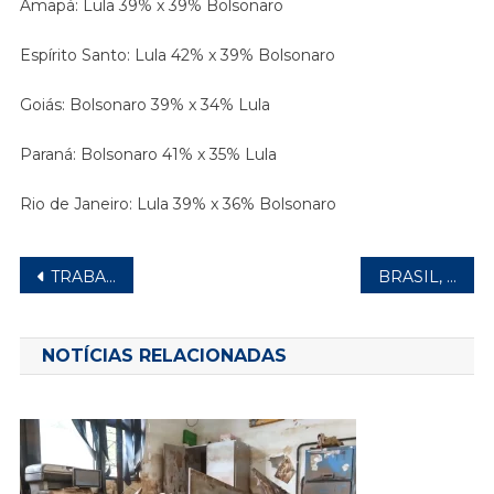
Amapá: Lula 39% x 39% Bolsonaro
Espírito Santo: Lula 42% x 39% Bolsonaro
Goiás: Bolsonaro 39% x 34% Lula
Paraná: Bolsonaro 41% x 35% Lula
Rio de Janeiro: Lula 39% x 36% Bolsonaro
Navegação
TRABALHADORES CONVOCADOS PARA SEREM MESÁRIOS DEVEM TIRAR DUAS FOLGAS POR DIA TRABALHADO
BRASIL, QUE INDEPENDÊNCIA É ESSA?
de
Post
NOTÍCIAS RELACIONADAS