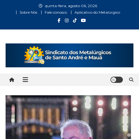
Skip
quinta-feira, agosto 06, 2026
to
Sobre Nós
Fale conosco
Aplicativo do Metalúrgico
content
Metalúrgicos Santo André
Bem vindo ao Site do Sindicato dos Metalúrgicos Santo
André e Mauá
e Mauá