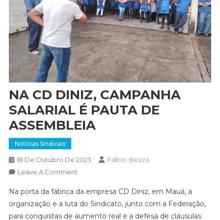
NA CD DINIZ, CAMPANHA
SALARIAL É PAUTA DE
ASSEMBLEIA
Notícias Sindicais
Fábio Bezza
18 De Outubro De 2023
On
Leave A Comment
NA
Na porta da fábrica da empresa CD Diniz, em Mauá, a
CD
organização e a luta do Sindicato, junto com a Federação,
DINIZ,
para conquistas de aumento real e a defesa de cláusulas
CAMPANHA