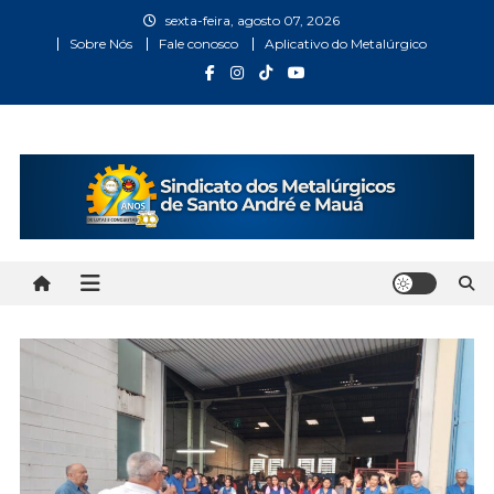
Skip
sexta-feira, agosto 07, 2026
to
Sobre Nós
Fale conosco
Aplicativo do Metalúrgico
content
Metalúrgicos Santo André
Bem vindo ao Site do Sindicato dos Metalúrgicos Santo
André e Mauá
e Mauá