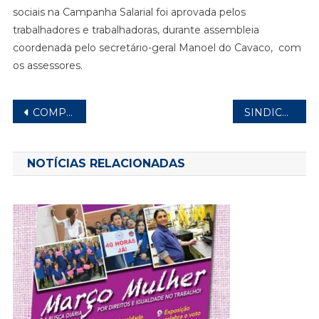
sociais na Campanha Salarial foi aprovada pelos
SALARIAL
É
trabalhadores e trabalhadoras, durante assembleia
PAUTA
coordenada pelo secretário-geral Manoel do Cavaco, com
DE
os assessores.
ASSEMBLEIA
Navegação
COMPENSAÇÃO DE FERIADOS É APROVADA NA ETJ FRACTAL
SINDICATO PRESENTE NAS FÁBRICAS PARA DISCUTIR A CAMPANHA SALARIAL COM OS TRABALHADORES
de
Post
NOTÍCIAS RELACIONADAS