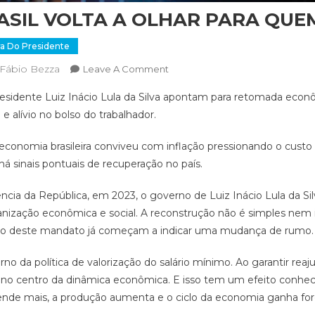
ASIL VOLTA A OLHAR PARA QU
ra Do Presidente
Fábio Bezza
Leave A Comment
sidente Luiz Inácio Lula da Silva apontam para retomada econ
a e alívio no bolso do trabalhador.
conomia brasileira conviveu com inflação pressionando o custo 
á sinais pontuais de recuperação no país.
cia da República, em 2023, o governo de Luiz Inácio Lula da Si
anização econômica e social. A reconstrução não é simples nem
go deste mandato já começam a indicar uma mudança de rumo.
o da política de valorização do salário mínimo. Ao garantir reaju
o no centro da dinâmica econômica. E isso tem um efeito conhec
nde mais, a produção aumenta e o ciclo da economia ganha força 