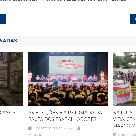
ONADAS
O ANOS
AS ELEIÇÕES E A RETOMADA DA
NA LUTA 
PAUTA DOS TRABALHADORES
VIDA, CE
MARÇO M
2 de setembro de 2022
2 de març
Fábio Bezza