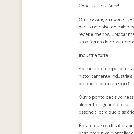
Conquista histórica!
Outro avanço importante f
direto no bolso de milhões
recebe menos. Colocar ma
uma forma de movimentar 
Indústria forte
Ao mesmo tempo, o fortale
historicamente industriai
produção brasileira signi
Outro ponto decisivo ness
alimentos. Quando o custo 
essencial para que o salár
É claro que os desafios ai
base produtiva e ampliar o