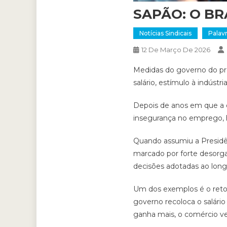
SAPÃO: O BR
Notícias Sindicais
Palav
12 De Março De 2026
Medidas do governo do pre
salário, estímulo à indústri
Depois de anos em que a e
insegurança no emprego, h
Quando assumiu a Presidên
marcado por forte desorg
decisões adotadas ao lon
Um dos exemplos é o retorn
governo recoloca o salári
ganha mais, o comércio ve