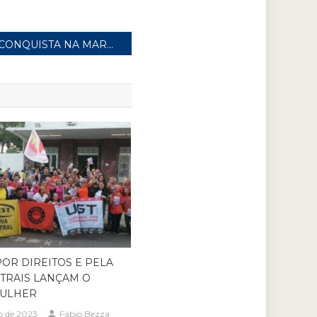
CONQUISTA NA MARELLI! TRABALHADORES APROVAM PLR DE R$ 8.300,00
POR DIREITOS E PELA
NTRAIS LANÇAM O
ULHER
o de 2023
Fábio Bezza