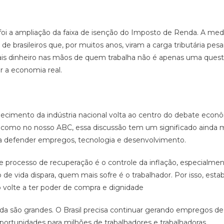
oi a ampliação da faixa de isenção do Imposto de Renda. A medi
 de brasileiros que, por muitos anos, viram a carga tributária p
is dinheiro nas mãos de quem trabalha não é apenas uma quest
a economia real.
cimento da indústria nacional volta ao centro do debate econ
s, como no nosso ABC, essa discussão tem um significado ainda 
fica defender empregos, tecnologia e desenvolvimento.
e processo de recuperação é o controle da inflação, especialme
de vida dispara, quem mais sofre é o trabalhador. Por isso, estab
io volte a ter poder de compra e dignidade
nda são grandes. O Brasil precisa continuar gerando empregos de 
portunidades para milhões de trabalhadores e trabalhadoras.