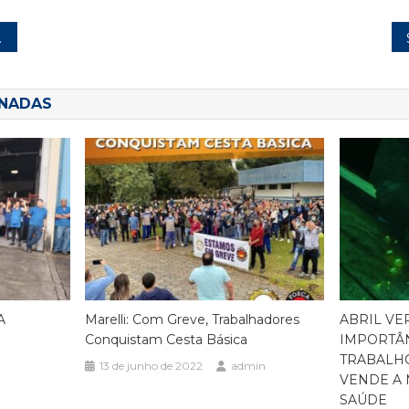
ONADAS
A
Marelli: Com Greve, Trabalhadores
ABRIL VE
Conquistam Cesta Básica
IMPORTÂ
TRABALH
13 de junho de 2022
admin
VENDE A 
SAÚDE