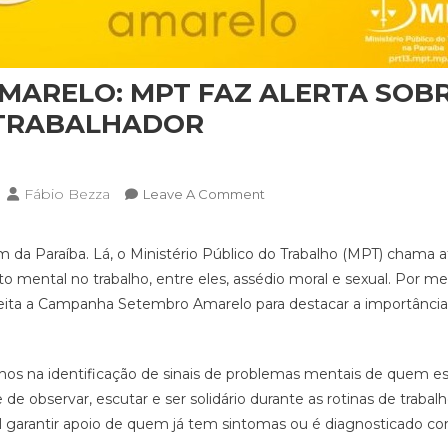
MARELO: MPT FAZ ALERTA SOBR
TRABALHADOR
Fábio Bezza
On
Leave A Comment
SETEMBRO
AMARELO:
 Paraíba. Lá, o Ministério Público do Trabalho (MPT) chama a
MPT
mental no trabalho, entre eles, assédio moral e sexual. Por m
FAZ
ita a Campanha Setembro Amarelo para destacar a importância 
ALERTA
SOBRE
A
hos na identificação de sinais de problemas mentais de quem est
SAÚDE
de observar, escutar e ser solidário durante as rotinas de trab
MENTAL
 garantir apoio de quem já tem sintomas ou é diagnosticado co
DO
TRABALHADOR