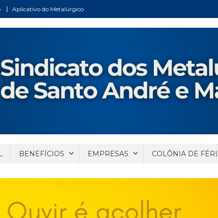
o
Aplicativo do Metalúrgico
ndré e Mauá
Santo André e Mauá
L
BENEFÍCIOS
EMPRESAS
COLÔNIA DE FÉRI