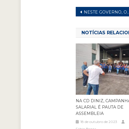
Navegação
NESTE GOVERNO, OS TRABALHADORES FICARAM DE FORA
de
Post
NOTÍCIAS RELACI
NA CD DINIZ, CAMPANH
SALARIAL É PAUTA DE
ASSEMBLEIA
18 de outubro de 2023
Fábio Bezza