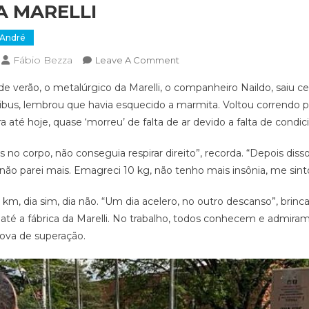
A MARELLI
 André
Fábio Bezza
On
Leave A Comment
CORRE,
verão, o metalúrgico da Marelli, o companheiro Naildo, saiu ced
NAILDO!
us, lembrou que havia esquecido a marmita. Voltou correndo p
COMPANHEIRO
a até hoje, quase ‘morreu’ de falta de ar devido a falta de condic
É
EXEMPLO
s no corpo, não conseguia respirar direito”, recorda. “Depois dis
DE
 não parei mais. Emagreci 10 kg, não tenho mais insônia, me sin
VIDA
SAUDÁVEL
 km, dia sim, dia não. “Um dia acelero, no outro descanso”, brinca
NA
até a fábrica da Marelli. No trabalho, todos conhecem e admiram 
MARELLI
rova de superação.