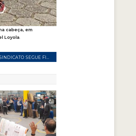
 na cabeça, em
el Loyola
.
SINDICATO SEGUE FIRME NA PORTA DAS FÁBRICAS COM OS TRABALHADORES