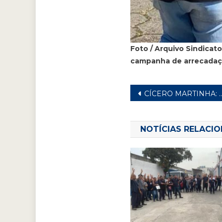
Foto / Arquivo Sindicato
campanha de arrecadação
Navegação
CÍCERO MARTINHA: 40 ANOS DO MOVIMENTO DIRETAS JÁ!
de
Post
NOTÍCIAS RELACI