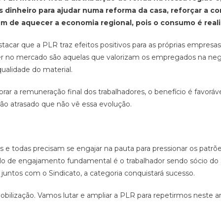
is dinheiro para ajudar numa reforma da casa, reforçar a c
lém de aquecer a economia regional, pois o consumo é reali
car que a PLR traz efeitos positivos para as próprias empres
 no mercado são aquelas que valorizam os empregados na neg
alidade do material.
ar a remuneração final dos trabalhadores, o benefício é favoráv
rão atrasado que não vê essa evolução.
s e todas precisam se engajar na pauta para pressionar os patrõ
lo de engajamento fundamental é o trabalhador sendo sócio do
juntos com o Sindicato, a categoria conquistará sucesso.
obilização. Vamos lutar e ampliar a PLR para repetirmos neste a