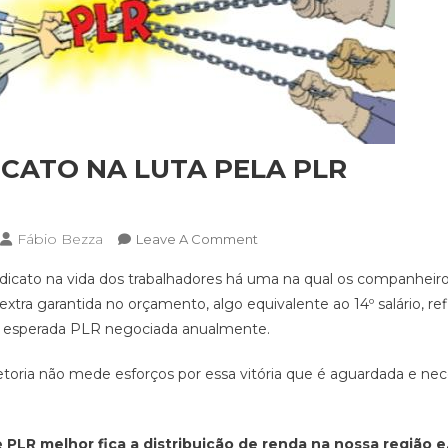
ICATO NA LUTA PELA PLR
Fábio Bezza
On
Leave A Comment
SAPÃO:
ndicato na vida dos trabalhadores há uma na qual os companheir
SINDICATO
ra garantida no orçamento, algo equivalente ao 14º salário, ref
NA
ão esperada PLR negociada anualmente.
LUTA
PELA
retoria não mede esforços por essa vitória que é aguardada e nec
PLR
PLR melhor fica a distribuição de renda na nossa região e,