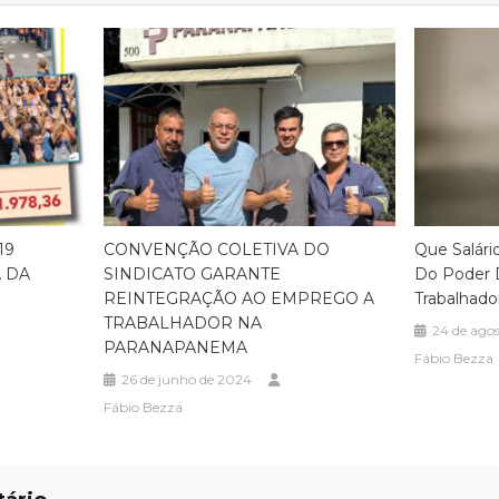
19
CONVENÇÃO COLETIVA DO
Que Salári
 DA
SINDICATO GARANTE
Do Poder 
REINTEGRAÇÃO AO EMPREGO A
Trabalhado
TRABALHADOR NA
24 de ago
PARANAPANEMA
Fábio Bezza
26 de junho de 2024
Fábio Bezza