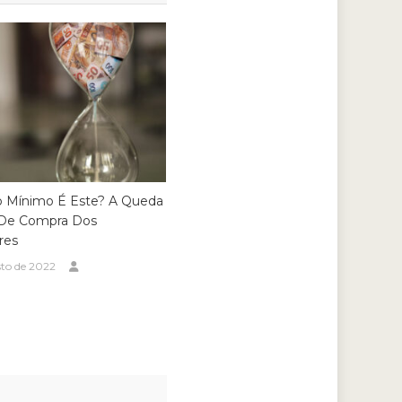
o Mínimo É Este? A Queda
De Compra Dos
res
sto de 2022