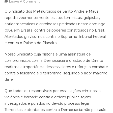
On
Leave A Comment
NOTA
O Sindicato dos Metalúrgicos de Santo André e Mauá
DE
repudia veementemente os atos terroristas, golpistas,
REPÚDIO
antidemocráticos e criminosos praticados neste domingo
CONTRA
(08), em Brasília, contra os poderes constituídos no Brasil.
ATOS
TERRORISTAS
Atentados gravíssimos contra o Supremo Tribunal Federal
EM
e contra o Palácio do Planalto.
BRASÍLIA
Nosso Sindicato cuja história é uma assinatura de
compromissos com a Democracia e o Estado de Direito
reafirma a importância desses valores e reforça o combate
contra o fascismo e o terrorismo, seguindo o rigor máximo
da lei.
Que todos os responsáveis por essas ações criminosas,
violência e barbárie contra a ordem pública sejam
investigados e punidos no devido processo legal.
Terroristas e atentados contra a Democracia: não passarão.