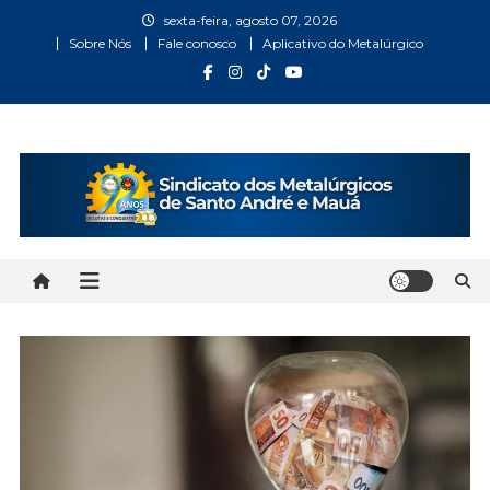
Skip
sexta-feira, agosto 07, 2026
to
Sobre Nós
Fale conosco
Aplicativo do Metalúrgico
content
Metalúrgicos Santo André
Bem vindo ao Site do Sindicato dos Metalúrgicos Santo
André e Mauá
e Mauá