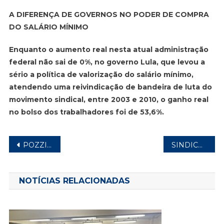
A DIFERENÇA DE GOVERNOS NO PODER DE COMPRA
DO SALÁRIO MÍNIMO
Enquanto o aumento real nesta atual administração
federal não sai de 0%, no governo Lula, que levou a
sério a política de valorização do salário mínimo,
atendendo uma reivindicação de bandeira de luta do
movimento sindical, entre 2003 e 2010, o ganho real
no bolso dos trabalhadores foi de 53,6%.
Navegação
POZZITECH: SINDICATO CONQUISTA DISSÍDIO RETROATIVO DE DOIS ANOS
SINDICATO É CULTURA: NOVO TRAMPO MUSICAL DE PRETO W.O. REVIVE AS DÉCADAS DE 1980 E 1990
de
Post
NOTÍCIAS RELACIONADAS