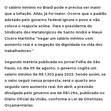
Que
O salário mínimo no Brasil pode e precisa ser maior
Salário
que a inflação. Aliás, já foi maior. Ocorre que o padrão
Mínimo
adotado pelo governo federal ignora o povo e não
É
coloca o reajuste acima. Para o presidente do
Este?
A
Sindicato dos Metalúrgicos de Santo André e Mauá
Queda
Cícero Martinha “negar um salário mínimo com
Do
aumento real é a negação da dignidade na vida dos
Poder
trabalhadores.”
De
Compra
Segundo matéria publicada no jornal Folha de São
Dos
Paulo, no dia 09 de agosto, o governo cogita um
Trabalhadores
salário mínimo de R$ 1.302 para 2023. Sendo assim, se
o valor seguir nessa proposta, será o quarto ano
seguido sem aumento real. Em abril, a previsão
divulgada pelo governo era de R$1.294, publicado no
Diário Oficial da União, conforme a Lei de Diretrizes
Orçamentárias.