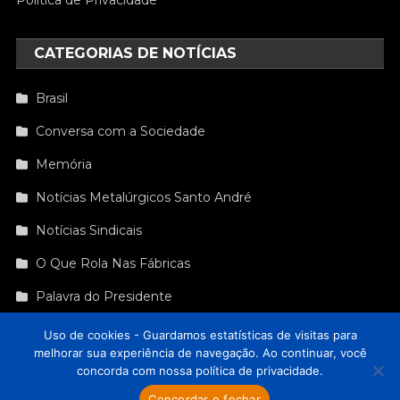
CATEGORIAS DE NOTÍCIAS
Brasil
Conversa com a Sociedade
Memória
Notícias Metalúrgicos Santo André
Notícias Sindicais
O Que Rola Nas Fábricas
Palavra do Presidente
Sindicato É Cultura
Uso de cookies - Guardamos estatísticas de visitas para
melhorar sua experiência de navegação. Ao continuar, você
concorda com nossa política de privacidade.
Sindicato dos Metalúrgicos de Santo André e Mauá
|
Theme: News
Concordar e fechar