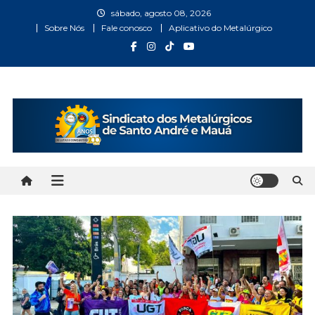
Skip
sábado, agosto 08, 2026
to
Sobre Nós
Fale conosco
Aplicativo do Metalúrgico
content
Metalúrgicos Santo André
Bem vindo ao Site do Sindicato dos Metalúrgicos Santo
André e Mauá
e Mauá