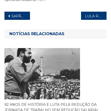
Navegação
SAPÃO: NOSSO JORNAL É INSTRUMENTO DE LUTA E INFORMAÇÃO DA CATEGORIA
LULA REGULAMENTA INICIATIVAS PARA MELHORAR O ACESSO À ALIMENTAÇÃO
de
Post
NOTÍCIAS RELACIONADAS
92 ANOS DE HISTÓRIA E LUTA PELA REDUÇÃO DA
JORNADA DE TRABALHO SEM REDUÇÃO SALARIAL