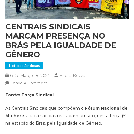
CENTRAIS SINDICAIS
MARCAM PRESENÇA NO
BRÁS PELA IGUALDADE DE
GÊNERO
Notícias Sindicais
Fábio Bezza
6 De Março De 2024
On
Leave A Comment
CENTRAIS
Fonte: Força Sindical
SINDICAIS
MARCAM
As Centrais Sindicais que compõem o
Fórum Nacional de
PRESENÇA
Mulheres
Trabalhadoras realizaram um ato, nesta terça (5),
NO
na estação do Brás, pela Igualdade de Gênero.
BRÁS
PELA