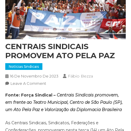
CENTRAIS SINDICAIS
PROMOVEM ATO PELA PAZ
Notícias Sindicais
Fábio Bezza
16 De Novembro De 2023
On
Leave A Comment
CENTRAIS
Fonte: Força Sindical –
Centrais Sindicais promovem,
SINDICAIS
em frente ao Teatro Municipal, Centro de São Paulo (SP),
PROMOVEM
um Ato Pela Paz e Valorização da Diplomacia Brasileira
ATO
PELA
As Centrais Sindicais, Sindicatos, Federações e
PAZ
Confederações, promoveram nesta terça (14) um Ato Pela