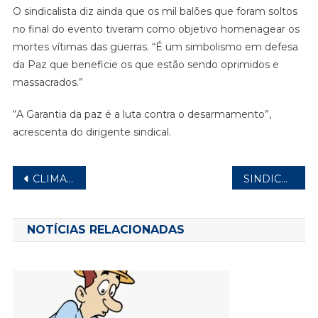
O sindicalista diz ainda que os mil balões que foram soltos
no final do evento tiveram como objetivo homenagear os
mortes vítimas das guerras. “É um simbolismo em defesa
da Paz que beneficie os que estão sendo oprimidos e
massacrados.”
“A Garantia da paz é a luta contra o desarmamento”,
acrescenta do dirigente sindical.
Navegação
CLIMA DE EMOÇÃO MARCOU CHEGADA DE BRASILEIROS DA FAIXA DE GAZA
SINDICATO CELEBRA A CONSCIÊNCIA NEGRA NESTE SÁBADO
de
Post
NOTÍCIAS RELACIONADAS