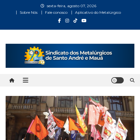
Skip
sexta-feira, agosto 07, 2026
to
Sobre Nós
Fale conosco
Aplicativo do Metalúrgico
content
Metalúrgicos Santo André
Bem vindo ao Site do Sindicato dos Metalúrgicos Santo
André e Mauá
e Mauá