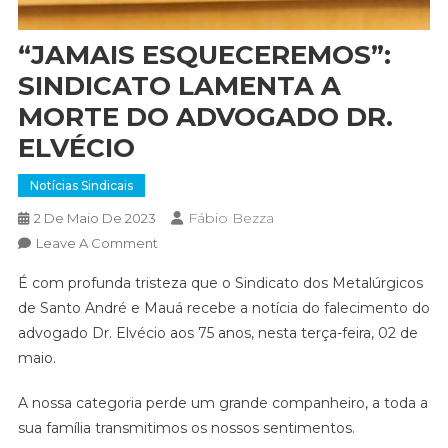
“JAMAIS ESQUECEREMOS”:
SINDICATO LAMENTA A
MORTE DO ADVOGADO DR.
ELVÉCIO
Notícias Sindicais
Fábio Bezza
2 De Maio De 2023
On
Leave A Comment
“JAMAIS
É com profunda tristeza que o Sindicato dos Metalúrgicos
ESQUECEREMOS”:
de Santo André e Mauá recebe a notícia do falecimento do
SINDICATO
advogado Dr. Elvécio aos 75 anos, nesta terça-feira, 02 de
LAMENTA
maio.
A
MORTE
A nossa categoria perde um grande companheiro, a toda a
DO
ADVOGADO
sua família transmitimos os nossos sentimentos.