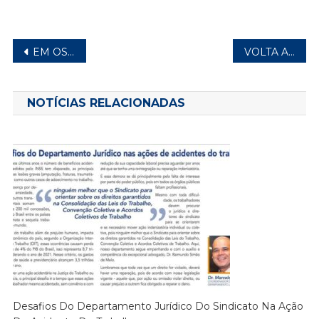
Navegação
EM OSASCO, SINDICATOS ORGANIZAM ATO EM MEMÓRIA ÀS VÍTIMAS DE ACIDENTES
VOLTA AO TRABALHO! METALÚRGICO É REINTEGRADO EM AÇÃO DO SINDICATO
de
Post
NOTÍCIAS RELACIONADAS
Desafios Do Departamento Jurídico Do Sindicato Na Ação