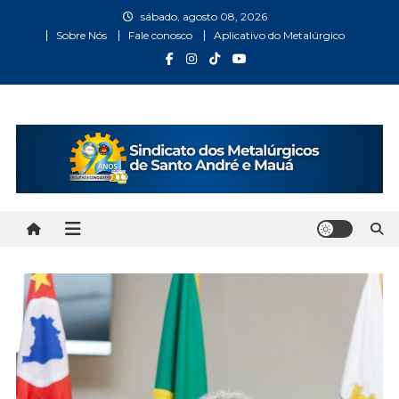
Skip
sábado, agosto 08, 2026
to
Sobre Nós
Fale conosco
Aplicativo do Metalúrgico
content
Metalúrgicos Santo André
Bem vindo ao Site do Sindicato dos Metalúrgicos Santo
André e Mauá
e Mauá