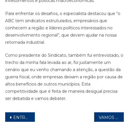
investimentos e políticas macroeconômicas.”
Para enfrentar os desafios, o especialista destacou que “o
ABC tem sindicatos estruturados, empresários que
conhecem a região e líderes políticos interessados no
desenvolvimento regional”, que devem ajudar na nossa
retomada industrial.
Como presidente do Sindicato, também fui entrevistado, o
trecho da minha fala levada ao ar, foi justamente um
cenário que eu venho chamando a atenção, a questão da
guerra fiscal, onde empresas deixam a região por causa de
altos benefícios de outros municípios. Esta
competitividade que é feita de maneira desigual precisa
ser debatida e vamos debater.
Navegação
ENTREVISTA COM CÍCERO MARTINHA E ADILSON SAPÃO
VAMOS TROCAR IDEIAS, DE TUDO UM POUCO
de