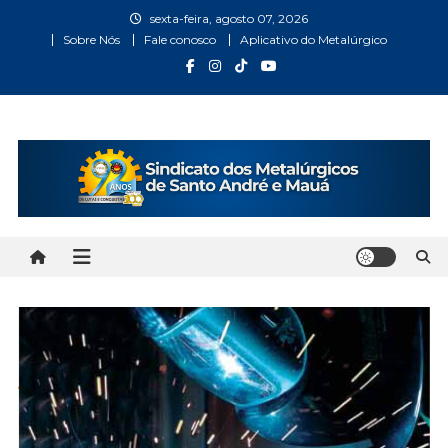
Skip
sexta-feira, agosto 07, 2026
to
Sobre Nós
Fale conosco
Aplicativo do Metalúrgico
content
Metalúrgicos Santo André
Bem vindo ao Site do Sindicato dos Metalúrgicos Santo
André e Mauá
e Mauá