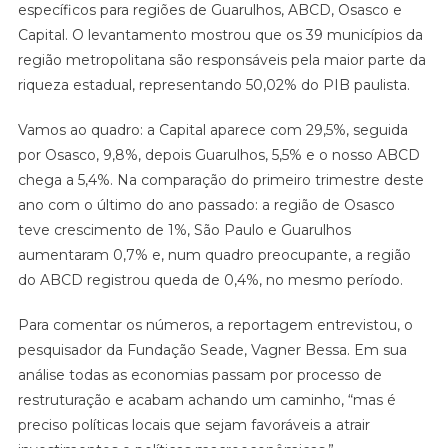
específicos para regiões de Guarulhos, ABCD, Osasco e
NA
REGIÃO
Capital. O levantamento mostrou que os 39 municípios da
DO
região metropolitana são responsáveis pela maior parte da
ABC
riqueza estadual, representando 50,02% do PIB paulista.
Vamos ao quadro: a Capital aparece com 29,5%, seguida
por Osasco, 9,8%, depois Guarulhos, 5,5% e o nosso ABCD
chega a 5,4%. Na comparação do primeiro trimestre deste
ano com o último do ano passado: a região de Osasco
teve crescimento de 1%, São Paulo e Guarulhos
aumentaram 0,7% e, num quadro preocupante, a região
do ABCD registrou queda de 0,4%, no mesmo período.
Para comentar os números, a reportagem entrevistou, o
pesquisador da Fundação Seade, Vagner Bessa. Em sua
análise todas as economias passam por processo de
restruturação e acabam achando um caminho, “mas é
preciso políticas locais que sejam favoráveis a atrair