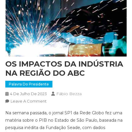
OS IMPACTOS DA INDÚSTRIA
NA REGIÃO DO ABC
Palavra Do Presidente
Fábio Bezza
4 De Julho De 2023
On
Leave A Comment
OS
Na semana passada, o jornal SP1 da Rede Globo fez uma
IMPACTOS
matéria sobre o PIB no Estado de São Paulo, baseada na
DA
pesquisa inédita da Fundação Seade, com dados
INDÚSTRIA