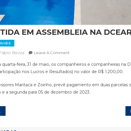
TIDA EM ASSEMBLEIA NA DCEA
 André
Fábio Bezza
On
Leave A Comment
PLR
a quarta-feira, 31 de maio, os companheiros e companheiras na 
É
rticipação nos Lucros e Resultados) no valor de R$ 1.200,00.
GARANTIDA
EM
essores Maritaca e Zoinho, prevê pagamento em duas parcelas 
ASSEMBLEIA
ho e a segunda para 05 de dezembro de 2023.
NA
DCEAR