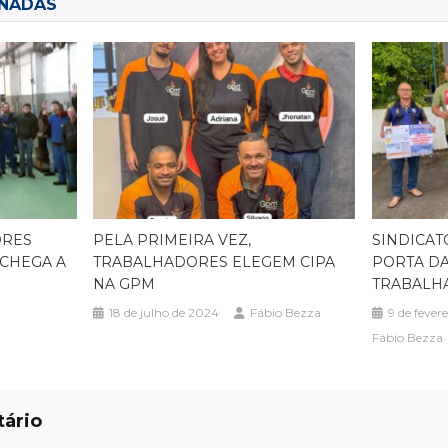
ONADAS
ORES
PELA PRIMEIRA VEZ,
SINDICAT
 CHEGA A
TRABALHADORES ELEGEM CIPA
PORTA DA
NA GPM
TRABALH
18 de julho de 2024
Fábio Bezza
9 de fever
Fábio Bezza
ário