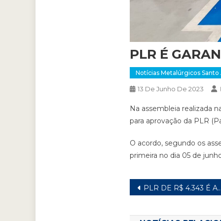
PLR É GARAN
Notícias Metalúrgicos Santo
13 De Junho De 2023
Na assembleia realizada n
para aprovação da PLR (Pa
O acordo, segundo os ass
primeira no dia 05 de jun
Navegação
PLR DE R$ 4.343 É APROVADA PELOS TRABALHADORES NA LINCOLN
de