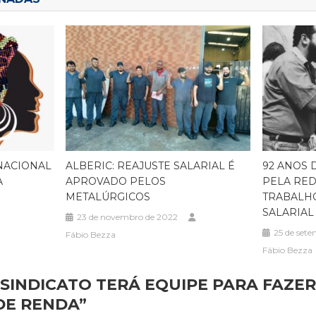
NACIONAL
ALBERIC: REAJUSTE SALARIAL É
92 ANOS 
A
APROVADO PELOS
PELA RE
METALÚRGICOS
TRABALH
SALARIAL
23 de novembro de 2022
25 de set
Fábio Bezza
Fábio Bezza
SINDICATO TERÁ EQUIPE PARA FAZE
DE RENDA
”