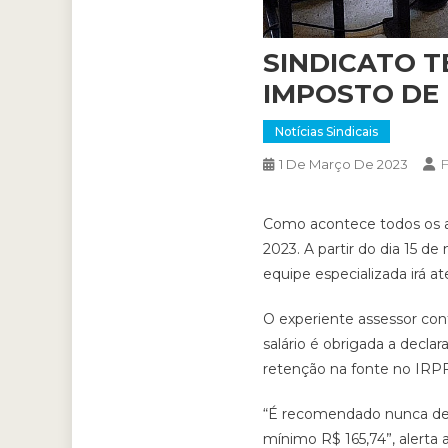
SINDICATO T
IMPOSTO DE
Notícias Sindicais
F
1 De Março De 2023
Como acontece todos os a
2023. A partir do dia 15 d
equipe especializada irá 
O experiente assessor con
salário é obrigada a declar
retenção na fonte no IRPF”
“É recomendado nunca deixa
mínimo R$ 165,74”, alerta 