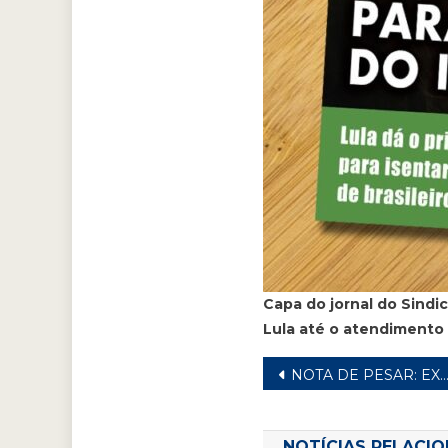
Capa do jornal do Sindi
Lula até o atendimento
Navegação
NOTA DE PESAR: EX-VEREADOR DE SANTO ANDRÉ, ANTÔNIO LEITE
de
NOTÍCIAS RELACI