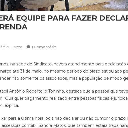
ERÁ EQUIPE PARA FAZER DECL
 RENDA
ábio Bezza
Em
1 Comentário
SINDICATO
TERÁ
nos, na sede do Sindicato, haverá atendimento para declaraçã
EQUIPE
e março até 31 de maio, no mesmo período do prazo estipulado pe
PARA
atender não somente os associados, mas a população de modo ger
FAZER
DECLARAÇÃO
tábil Antônio Roberto, o Toninho, destaca que a pessoa que tev
DO
ar. “Qualquer pagamento realizado entre pessoas físicas e jurídic
IMPOSTO
, explica.
DE
RENDA
r para a última hora, pois não declarar ou não cumprir o prazo l
a assessora contábil Sandra Matos, que também estará trabalhand