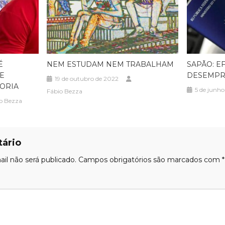
É
NEM ESTUDAM NEM TRABALHAM
SAPÃO: EF
E
DESEMPR
19 de outubro de 2022
ORIA
5 de junh
Fábio Bezza
o Bezza
ário
il não será publicado.
Campos obrigatórios são marcados com
*