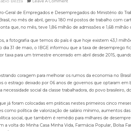
ábio Bezza
On
Leave A Comment
GOVERNO
o-Geral de Empregados e Desempregados do Ministério do Trab
LULA
 Brasil, no mês de abril, gerou 180 mil postos de trabalho com cart
EM
ta que, no mês, teve 1,86 milhão de admissões e 1,68 milhão 
BUSCA
DA
, a fotografia que temos do país é que hoje existem 43,1 milhõ
RETOMADA
o dia 31 de maio, o IBGE informou que a taxa de desemprego fi
DE
EMPREGOS
or taxa para um trimestre encerrado em abril desde 2015, quando
strando coragem para melhorar os rumos da economia no Brasil
s o estrago deixado por 06 anos de governos que optaram em be
ecessidade social da classe trabalhadora, do povo brasileiro, d
ue já foram colocadas em práticas nestes primeiros cinco meses
s como política de valorização de salário mínimo, aumentos das
 política social, que também é remédio para milhares de desempr
m a volta do Minha Casa Minha Vida, Farmácia Popular, Bolsa Fa