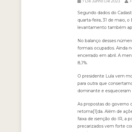
F
7 De Junho De 2023
Segundo dados do Cadastr
quarta-feira, 31 de maio, o
levantamento também apon
No balanço desses números
formais ocupados. Ainda n
encerrado em abril. A men
8,1%.
O presidente Lula vem mo
para outra que consertamo
dominante e esqueceram a n
As propostas do governo q
retoma[1]da. Além de açõe
faixa de isenção do IR, a
precarizados vem forte co