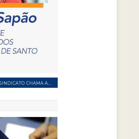
SINDICATO CHAMA ATENÇÃO PARA MOBILIZAÇÃO DOS TRABALHADORES NAS EMPRESAS QUE NÃO TEM NEGOCIADO PLR