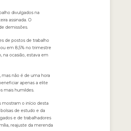
alho divulgados na
eira assinada. O
de demissões.
es de postos de trabalho
cou em 8,5% no trimestre
, na ocasião, estava em
, mas não é de uma hora
neficiar apenas a elite
os mais humildes.
 mostram o início desta
 bolsas de estudo e da
egados e de trabalhadores
mília, reajuste da merenda